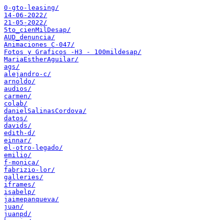
0-gto-leasing/
14-06-2022/
21-05-2022/
5to_cienMilDesap/
AUD_denuncia/
Animaciones C-047/
Fotos y Graficos -H3 - 100mildesap/
MariaEstherAguilar/
ags/
alejandro-c/
arnoldo/
audios/
carmen/
colab/
danielSalinasCordova/
datos/
davids/
edith-d/
einnar/
el-otro-legado/
emilio/
f-monica/
fabrizio-lor/
galleries/
iframes/
isabelp/
jaimepanqueva/
juan/
juanpd/