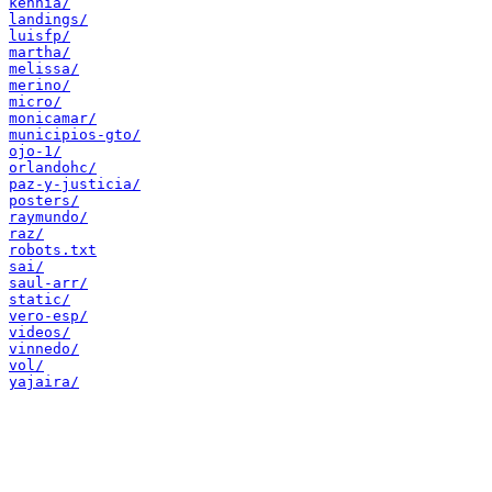
kennia/
landings/
luisfp/
martha/
melissa/
merino/
micro/
monicamar/
municipios-gto/
ojo-1/
orlandohc/
paz-y-justicia/
posters/
raymundo/
raz/
robots.txt
sai/
saul-arr/
static/
vero-esp/
videos/
vinnedo/
vol/
yajaira/