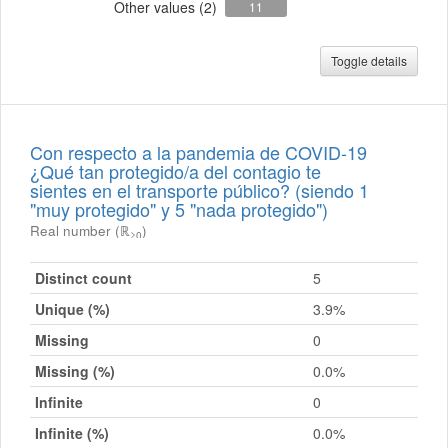
Other values (2)
11
Toggle details
Con respecto a la pandemia de COVID-19
¿Qué tan protegido/a del contagio te
sientes en el transporte público? (siendo 1
"muy protegido" y 5 "nada protegido")
Real number (ℝ
)
≥0
Distinct count
5
Unique (%)
3.9%
Missing
0
Missing (%)
0.0%
Infinite
0
Infinite (%)
0.0%