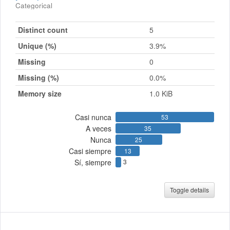
Categorical
Distinct count
5
Unique (%)
3.9%
Missing
0
Missing (%)
0.0%
Memory size
1.0 KiB
Casi nunca
53
A veces
35
Nunca
25
Casi siempre
13
Sí, siempre
3
Toggle details