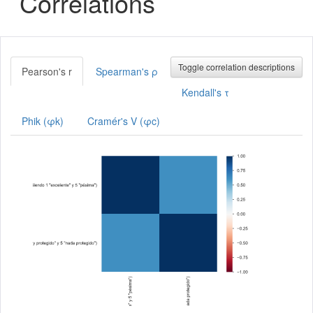
Correlations
Toggle correlation descriptions
Pearson's r
Spearman's ρ
Kendall's τ
Phik (φk)
Cramér's V (φc)