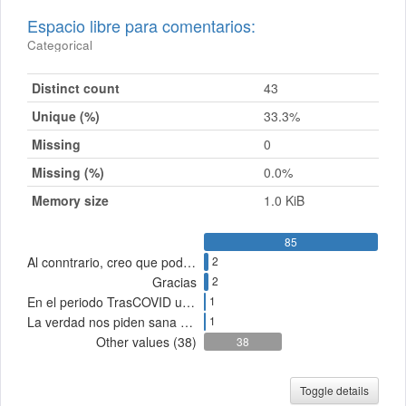
Espacio libre para comentarios:
Categorical
Distinct count
43
Unique (%)
33.3%
Missing
0
Missing (%)
0.0%
Memory size
1.0 KiB
85
Al conntrario, creo que podemos cuidarnos mucho en nuestras casas y en el SIT nos contagiamos, las unidades están muy sucias, se ve que no las limpian y mucho menos las desinfectan nunca.
2
Gracias
2
En el periodo TrasCOVID urge nuevos planteamientos en movilidad urbana.
1
La verdad nos piden sana distancia y los camiones orugas van a reventar saludos
1
Other values (38)
38
Toggle details