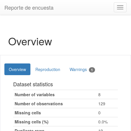
Reporte de encuesta
Toggl
navig
Overview
Overview
Reproduction
Warnings
1
Dataset statistics
Number of variables
8
Number of observations
129
Missing cells
0
Missing cells (%)
0.0%
Duplicate rows
19