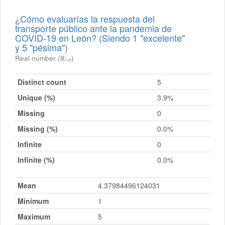
¿Cómo evaluarías la respuesta del
transporte público ante la pandemia de
COVID-19 en León? (Siendo 1 "excelente"
y 5 "pésima")
Real number (ℝ
)
≥0
Distinct count
5
Unique (%)
3.9%
Missing
0
Missing (%)
0.0%
Infinite
0
Infinite (%)
0.0%
Mean
4.37984496124031
Minimum
1
Maximum
5