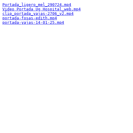
Portada_ligero_mel_290724.mp4
Video Portada Ug Hospital_web.mp4
clip_portada_yajas-2706_v2.mp4
portada-fosas-edith.mp4
portada-yajas-14-01-25.mp4